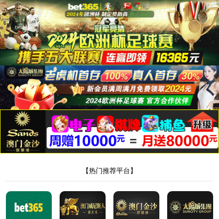
太阳成tyc9728集团官网入口
本科生教育
首页
/
教育教学
/
本科生教育
本科生教育