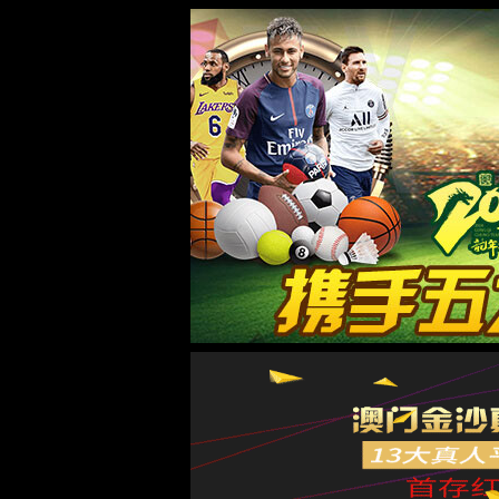
太阳成tyc9728集团官网入口
快捷
门户
邮箱
招聘
校友会
图书馆
AI
学校新闻
太阳成tyc9728集团官网入口
院系设置