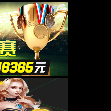
用
EN
维
护
招生就业
合作交流
走进华农
中！