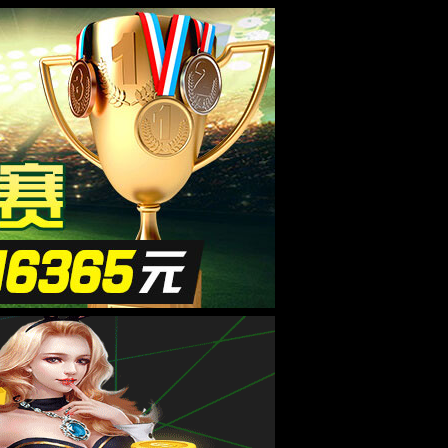
用
EN
维
护
招生就业
合作交流
走进华农
中！