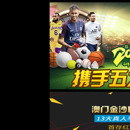
太阳成tyc9728集团官网入口
快捷
门户
邮箱
招聘
校友会
图书馆
AI
学校新闻
太阳成tyc9728集团官网入口
院系设置